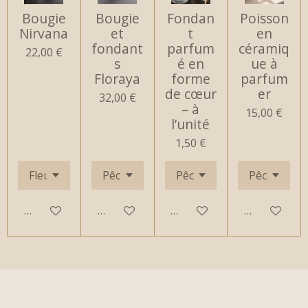
Bougie
Bougie
Fondan
Poisson
Nirvana
et
t
en
fondant
parfum
céramiq
22,00 €
s
é en
ue à
Floraya
forme
parfum
de cœur
er
32,00 €
– à
15,00 €
l’unité
1,50 €
Ajouter au panier
Ajouter au panier
Ajouter au panier
Ajouter au 